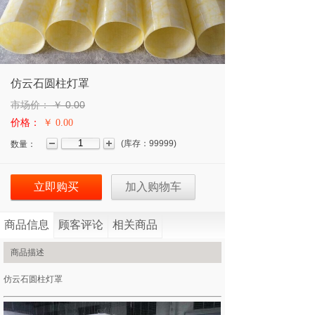
仿云石圆柱灯罩
市场价：
￥
0.00
价格：
￥ 0.00
(
库存：
99999
)
数量：
立即购买
加入购物车
商品信息
顾客评论
相关商品
商品描述
仿云石圆柱灯罩