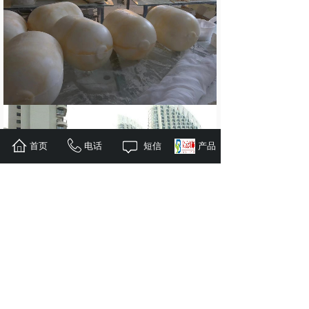
首页
电话
短信
产品
仿云石造型
灯罩
品名：
材质：仿云石透光石
规格：支持颜色、纹理、厚度、造型、尺寸定制